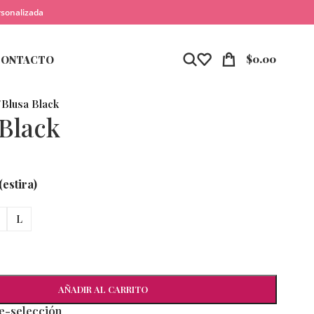
rsonalizada
$
0.00
CONTACTO
/
Blusa Black
 Black
estira)
L
AÑADIR AL CARRITO
re-selección