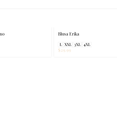
Blusa Erika
Palazzo Brill
L
XXL
3XL
4XL
M
L
$
29.99
$
29.99