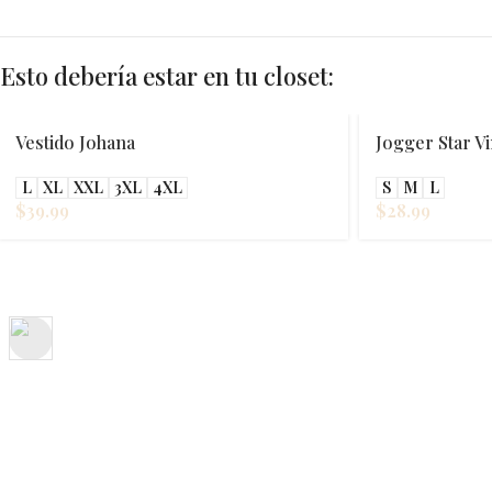
Esto debería estar en tu closet:
Jogger Star Vino
S
M
L
$
28.99