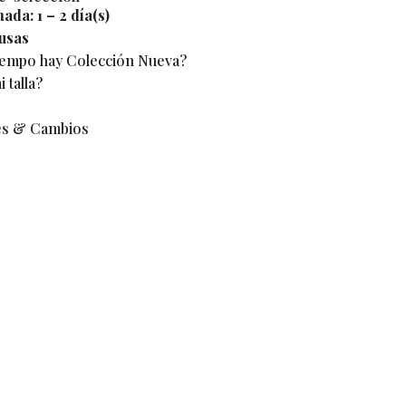
mada:
1 – 2 día(s)
usas
iempo hay Colección Nueva?
 talla?
es & Cambios