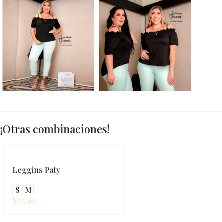
¡Otras combinaciones!
Leggins Paty
S
M
$
25.99