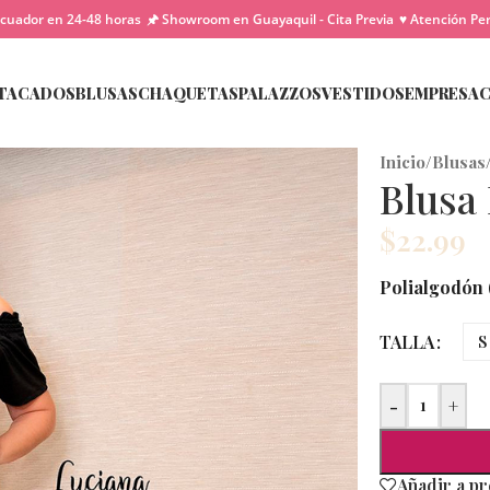
cuador en 24-48 horas
🖈 Showroom en Guayaquil - Cita Previa
♥ Atención Pe
TACADOS
BLUSAS
CHAQUETAS
PALAZZOS
VESTIDOS
EMPRESA
Inicio
/
Blusas
Blusa
$
22.99
Polialgodón (
TALLA
S
-
+
Añadir a p