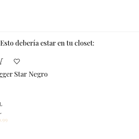
Esto debería estar en tu closet:
Blusa Nicole
L
XL
$
26.99