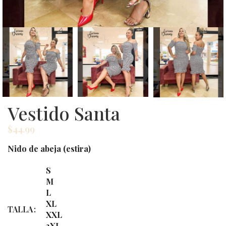
Vestido Santa
$
44.99
Nido de abeja (estira)
S
M
L
XL
TALLA
XXL
3XL