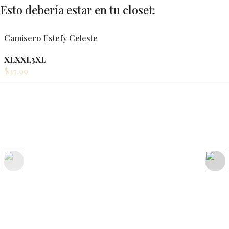
Esto debería estar en tu closet:
Camisero Estefy Celeste
XL
XXL
3XL
$
35.99