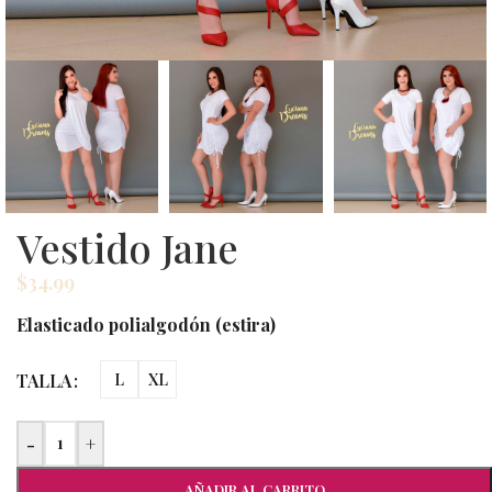
Vestido Jane
$
34.99
Elasticado polialgodón (estira)
TALLA
L
XL
-
+
AÑADIR AL CARRITO