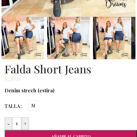
Falda Short Jeans
$
28.99
Denim strech (estira)
TALLA
M
-
+
AÑADIR AL CARRITO