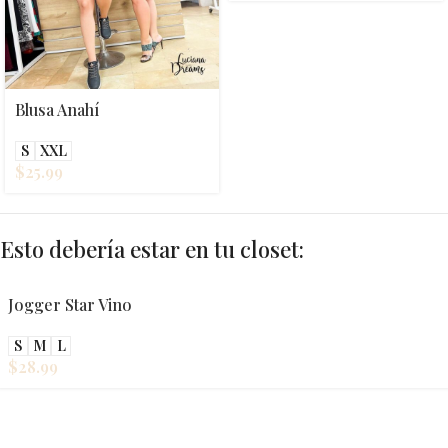
Blusa Anahí
S
XXL
$
25.99
Esto debería estar en tu closet:
Jogger Star Vino
S
M
L
$
28.99