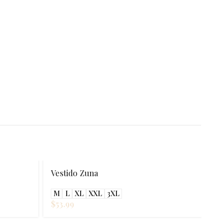
Vestido Zuna
M
L
XL
XXL
3XL
$
53.99