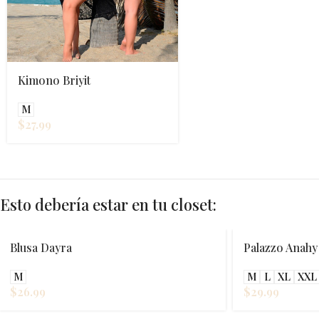
Kimono Briyit
M
$
27.99
Esto debería estar en tu closet:
Blusa Dayra
Palazzo Anahy
M
M
L
XL
XXL
$
26.99
$
29.99