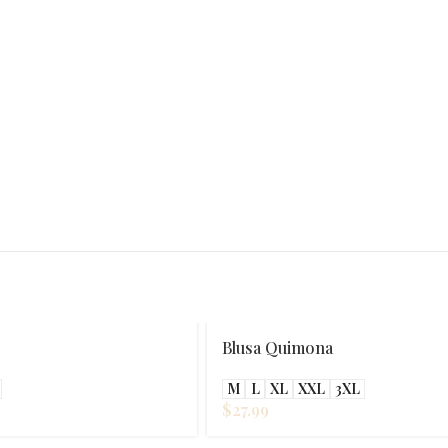
Blusa Quimona
M
L
XL
XXL
3XL
$
27.99