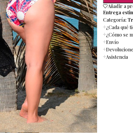
Añadir a p
Entrega esti
Categoría:
Tr
¿Cada qué t
¿Cómo se mi
Envío
Devolucion
Asistencia