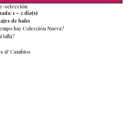
re-selección
mada:
1 – 2 día(s)
ajes de baño
iempo hay Colección Nueva?
 talla?
es & Cambios