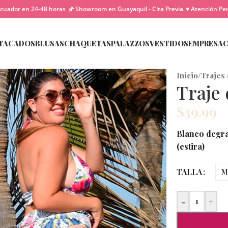
cuador en 24-48 horas
🖈 Showroom en Guayaquil - Cita Previa
♥ Atención Pe
TACADOS
BLUSAS
CHAQUETAS
PALAZZOS
VESTIDOS
EMPRESA
Inicio
/
Trajes
Traje
$
39.99
Blanco degra
(estira)
TALLA
M
-
+