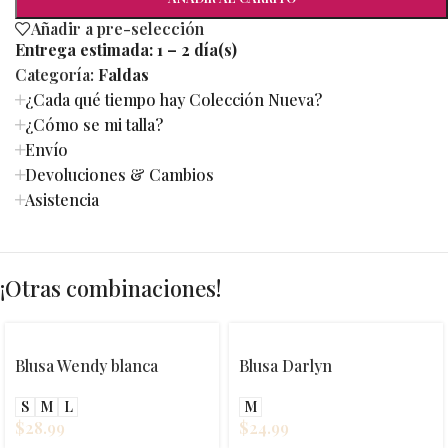
Añadir a pre-selección
Entrega estimada:
1 – 2 día(s)
Categoría:
Faldas
¿Cada qué tiempo hay Colección Nueva?
¿Cómo se mi talla?
Envío
Devoluciones & Cambios
Asistencia
¡Otras combinaciones!
Blusa Wendy blanca
Blusa Darlyn
S
M
L
M
$
28.99
$
24.99