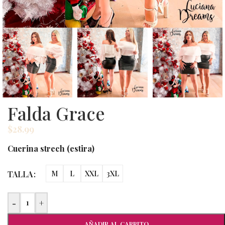
Falda Grace
$
28.99
Cuerina strech (estira)
TALLA
M
L
XXL
3XL
-
+
AÑADIR AL CARRITO