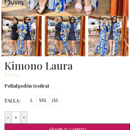
Kimono Laura
$
27.99
Polialgodón (estira)
TALLA
L
XXL
3XL
-
+
AÑADIR AL CARRITO