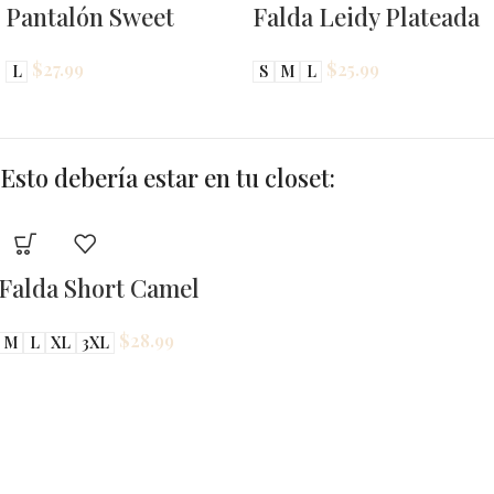
Pantalón Sweet
Falda Leidy Plateada
$
27.99
$
25.99
L
S
M
L
Esto debería estar en tu closet:
lda Short Camel
$
28.99
L
XL
3XL