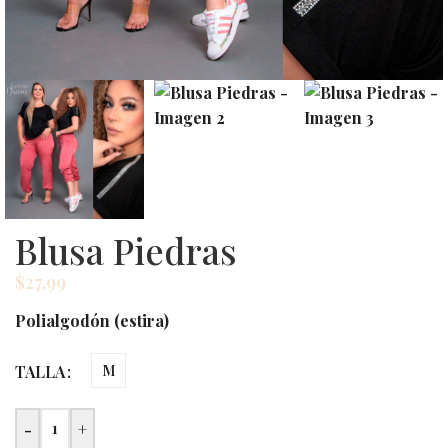
Blusa Piedras
$
27.99
Polialgodón (estira)
TALLA
M
-
+