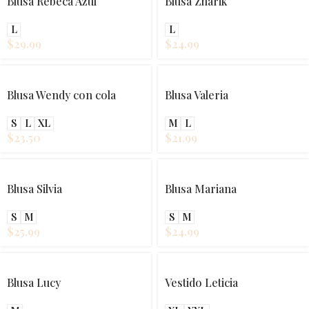
Blusa Rebeca Azul
Blusa Zharik
L
L
$
29.99
$
24.99
Blusa Wendy con cola
Blusa Valeria
S
L
XL
M
L
$
23.50
$
21.99
Blusa Silvia
Blusa Mariana
S
M
S
M
$
25.99
$
24.99
Blusa Lucy
Vestido Leticia