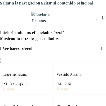
Saltar a la navegación
Saltar al contenido principal
Inicio
/
Productos etiquetados “Azul”
Mostrando 1–18 de 33 resultados
Ver barra lateral
Leggins jeans
Vestido Ariana
XL
XXL
4XL
M
L
XL
$
29.99
$
39.99