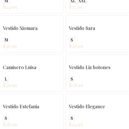
M
XL
XXL
$
24.99
$
35.99
Vestido Xiomara
Vestido Sara
M
S
$
36.99
$
26.99
Camisero Luisa
Vestido Liz botones
L
S
$
39.99
$
28.99
Vestido Estefania
Vestido Elegance
S
S
$
38.99
$
34.99