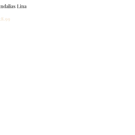
ndalias Lina
28.99