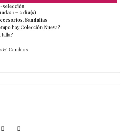
e-selección
mada:
1 – 2 día(s)
ccesorios
,
Sandalias
iempo hay Colección Nueva?
talla?
s & Cambios