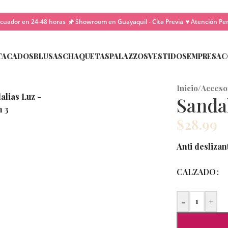
cuador en 24-48 horas
🖈 Showroom en Guayaquil - Cita Previa
♥ Atención Pe
TACADOS
BLUSAS
CHAQUETAS
PALAZZOS
VESTIDOS
EMPRESA
C
Inicio
/
Acceso
Sanda
$
28.99
Anti deslizan
CALZADO
-
+