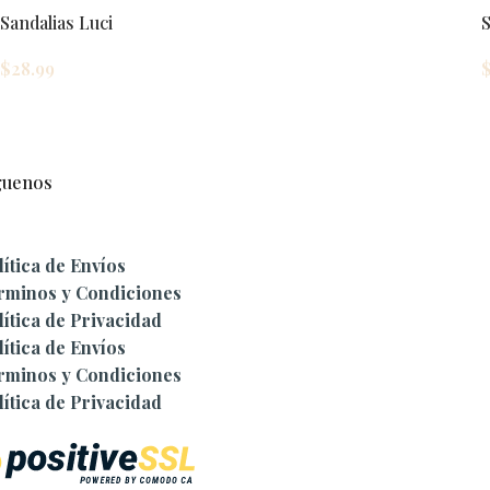
Sandalias Luci
S
$
28.99
guenos
lítica de Envíos
rminos y Condiciones
lítica de Privacidad
lítica de Envíos
rminos y Condiciones
lítica de Privacidad